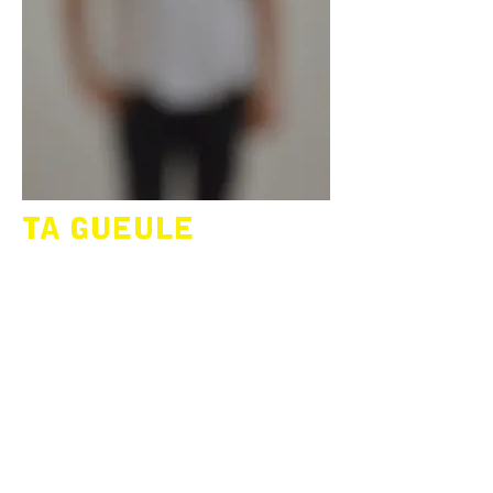
TA GUEULE
¿Qué podemos hacer para no arruinar la
infancia con todo nuestro lenguaje? Así
es como nos planteamos nuestra segunda
parte de la triologia del hijo, Ta gueule.
Encontramos un grupo de niños en
escena; ellos una invitación a tener voz, a
mostrarnos cómo consiguen hacer
sentido del mundo, cómo se construyen
un cuerpo, cómo escriben y cómo crean.
Ante lo fascinante del hacer del niño y su