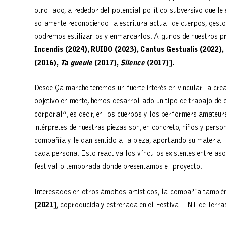
otro lado, alrededor del potencial político subversivo que l
solamente reconociendo la escritura actual de cuerpos, gesto
podremos estilizarlos y enmarcarlos. Algunos de nuestros p
Incendis
(2024)
, RUIDO (2023), Cantus Gestualis
(
2022
),
(
2016
),
Ta gueule
(
2017
),
Silence
(
2017
)].
Desde Ça marche tenemos un fuerte interés en vincular la crea
objetivo en mente, hemos desarrollado un tipo de trabajo de 
corporal”, es decir, en los cuerpos y los performers amateu
intérpretes de nuestras piezas son, en concreto, niños y pers
compañía y le dan sentido a la pieza, aportando su material 
cada persona. Esto reactiva los vínculos existentes entre asoc
festival o temporada donde presentamos el proyecto.
Interesados en otros ámbitos artisticos, la compañía tambi
[
2021
]
, coproducida y estrenada en el Festival TNT de Terra