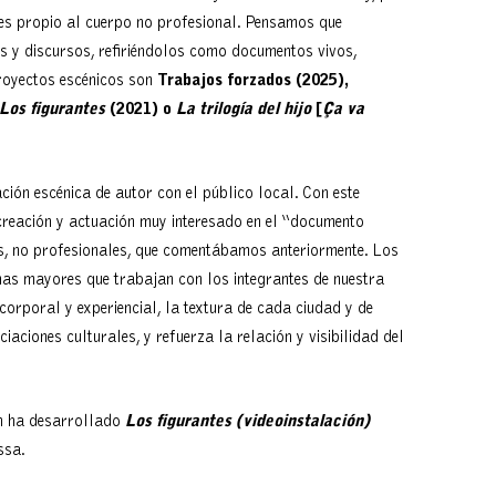
e es propio al cuerpo no profesional. Pensamos que
s y discursos, refiriéndolos como documentos vivos,
royectos escénicos son
Trabajos forzados (2025),
Los figurantes
(
2021
) o
La trilogía del hijo
[
Ça va
ción escénica de autor con el público local. Con este
creación y actuación muy interesado en el “documento
rs, no profesionales, que comentábamos anteriormente. Los
onas mayores que trabajan con los integrantes de nuestra
corporal y experiencial, la textura de cada ciudad y de
iaciones culturales, y refuerza la relación y visibilidad del
én ha desarrollado
Los figurantes (videoinstalación)
ssa.